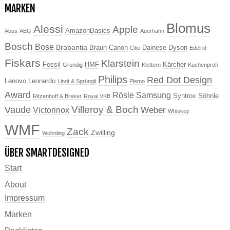
MARKEN
Blomus
Alessi
Apple
AmazonBasics
Abus
AEG
Auerhahn
Bosch
Bose
Brabantia
Braun
Canon
Dainese
Dyson
Cilio
Edelrid
Fiskars
Klarstein
Fossil
HMF
Kärcher
Grundig
Klettern
Küchenprofi
Philips
Red Dot Design
Lenovo
Leonardo
Lindt & Sprüngli
Plemo
Award
Rösle
Samsung
Syntrox
Söhnle
Ritzenhoff & Breker
Royal VKB
Villeroy & Boch
Vaude
Weber
Victorinox
Whiskey
WMF
Zack
Zwilling
Wohnling
ÜBER SMARTDESIGNED
Start
About
Impressum
Marken