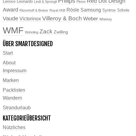
Philips
Red Dot Design
Lenovo
Leonardo
Lindt & Sprüngli
Plemo
Award
Rösle
Samsung
Syntrox
Söhnle
Ritzenhoff & Breker
Royal VKB
Villeroy & Boch
Vaude
Weber
Victorinox
Whiskey
WMF
Zack
Zwilling
Wohnling
ÜBER SMARTDESIGNED
Start
About
Impressum
Marken
Packlisten
Wandern
Strandurlaub
KATEGORIEÜBERSICHT
Nützliches