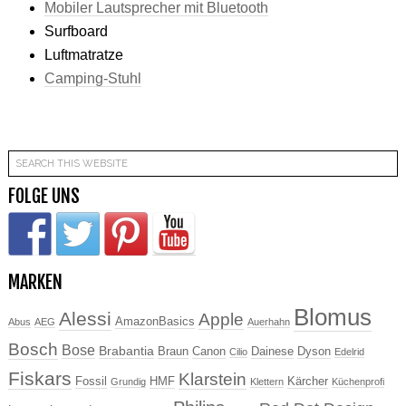
Mobiler Lautsprecher mit Bluetooth
Surfboard
Luftmatratze
Camping-Stuhl
FOLGE UNS
MARKEN
Blomus
Alessi
Apple
AmazonBasics
Abus
AEG
Auerhahn
Bosch
Bose
Brabantia
Braun
Canon
Dainese
Dyson
Cilio
Edelrid
Fiskars
Klarstein
Fossil
HMF
Kärcher
Grundig
Klettern
Küchenprofi