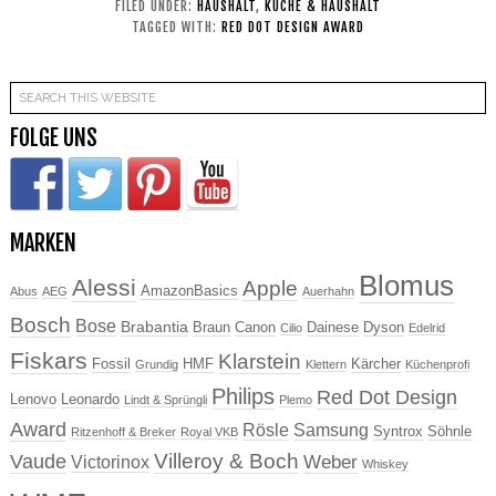
FILED UNDER:
HAUSHALT
,
KÜCHE & HAUSHALT
TAGGED WITH:
RED DOT DESIGN AWARD
FOLGE UNS
MARKEN
Blomus
Alessi
Apple
AmazonBasics
Abus
AEG
Auerhahn
Bosch
Bose
Brabantia
Braun
Canon
Dainese
Dyson
Cilio
Edelrid
Fiskars
Klarstein
Fossil
HMF
Kärcher
Grundig
Klettern
Küchenprofi
Philips
Red Dot Design
Lenovo
Leonardo
Lindt & Sprüngli
Plemo
Award
Rösle
Samsung
Syntrox
Söhnle
Ritzenhoff & Breker
Royal VKB
Villeroy & Boch
Vaude
Weber
Victorinox
Whiskey