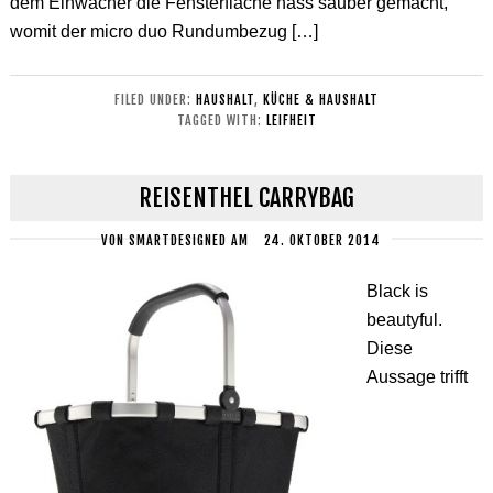
dem Einwacher die Fensterfläche nass sauber gemacht,
womit der micro duo Rundumbezug […]
FILED UNDER:
HAUSHALT
,
KÜCHE & HAUSHALT
TAGGED WITH:
LEIFHEIT
REISENTHEL CARRYBAG
VON
SMARTDESIGNED
AM
24. OKTOBER 2014
Black is
beautyful.
Diese
Aussage trifft