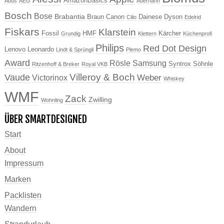
AmazonBasics
Abus
AEG
Auerhahn
Bosch
Bose
Brabantia
Braun
Canon
Dainese
Dyson
Cilio
Edelrid
Fiskars
Klarstein
Fossil
HMF
Kärcher
Grundig
Klettern
Küchenprofi
Philips
Red Dot Design
Lenovo
Leonardo
Lindt & Sprüngli
Plemo
Award
Rösle
Samsung
Syntrox
Söhnle
Ritzenhoff & Breker
Royal VKB
Villeroy & Boch
Vaude
Weber
Victorinox
Whiskey
WMF
Zack
Zwilling
Wohnling
ÜBER SMARTDESIGNED
Start
About
Impressum
Marken
Packlisten
Wandern