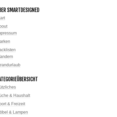
BER SMARTDESIGNED
art
bout
mpressum
arken
acklisten
andern
trandurlaub
ATEGORIEÜBERSICHT
ützliches
üche & Haushalt
ort & Freizeit
öbel & Lampen