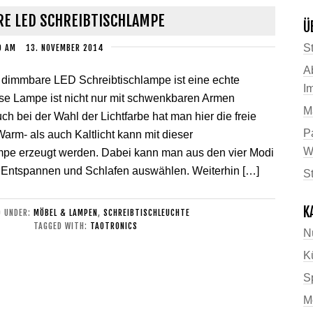
E LED SCHREIBTISCHLAMPE
Ü
St
D
AM
13. NOVEMBER 2014
A
 dimmbare LED Schreibtischlampe ist eine echte
I
ese Lampe ist nicht nur mit schwenkbaren Armen
M
uch bei der Wahl der Lichtfarbe hat man hier die freie
P
rm- als auch Kaltlicht kann mit dieser
W
mpe erzeugt werden. Dabei kann man aus den vier Modi
 Entspannen und Schlafen auswählen. Weiterhin […]
S
K
D UNDER:
MÖBEL & LAMPEN
,
SCHREIBTISCHLEUCHTE
TAGGED WITH:
TAOTRONICS
N
K
Sp
M