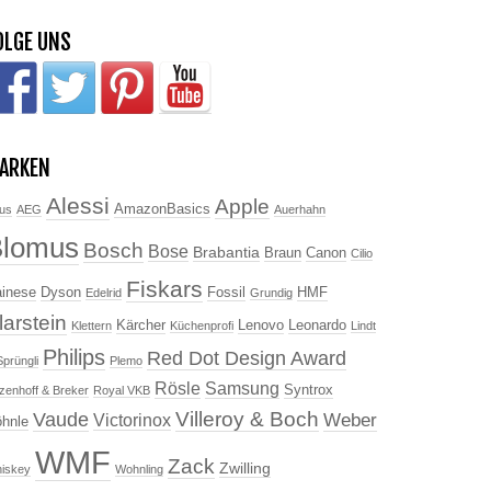
OLGE UNS
ARKEN
Alessi
Apple
AmazonBasics
us
AEG
Auerhahn
Blomus
Bosch
Bose
Brabantia
Braun
Canon
Cilio
Fiskars
inese
Dyson
Fossil
HMF
Edelrid
Grundig
larstein
Kärcher
Lenovo
Leonardo
Klettern
Küchenprofi
Lindt
Philips
Red Dot Design Award
Sprüngli
Plemo
Rösle
Samsung
Syntrox
tzenhoff & Breker
Royal VKB
Villeroy & Boch
Vaude
Weber
Victorinox
hnle
WMF
Zack
Zwilling
iskey
Wohnling