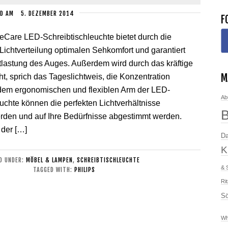
D
AM
5. DEZEMBER 2014
F
yeCare LED-Schreibtischleuchte bietet durch die
ichtverteilung optimalen Sehkomfort und garantiert
tlastung des Auges. Außerdem wird durch das kräftige
M
ht, sprich das Tageslichtweis, die Konzentration
t dem ergonomischen und flexiblen Arm der LED-
Ab
uchte können die perfekten Lichtverhältnisse
rden und auf Ihre Bedürfnisse abgestimmt werden.
 der […]
Da
K
ED UNDER:
MÖBEL & LAMPEN
,
SCHREIBTISCHLEUCHTE
& 
TAGGED WITH:
PHILIPS
Ri
Sö
Wh