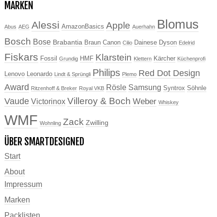
MARKEN
Blomus
Alessi
Apple
AmazonBasics
Abus
AEG
Auerhahn
Bosch
Bose
Brabantia
Braun
Canon
Dainese
Dyson
Cilio
Edelrid
Fiskars
Klarstein
Fossil
HMF
Kärcher
Grundig
Klettern
Küchenprofi
Philips
Red Dot Design
Lenovo
Leonardo
Lindt & Sprüngli
Plemo
Award
Rösle
Samsung
Syntrox
Söhnle
Ritzenhoff & Breker
Royal VKB
Villeroy & Boch
Vaude
Weber
Victorinox
Whiskey
WMF
Zack
Zwilling
Wohnling
ÜBER SMARTDESIGNED
Start
About
Impressum
Marken
Packlisten