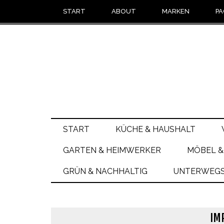
START
ABOUT
MARKEN
PA
START
KÜCHE & HAUSHALT
GARTEN & HEIMWERKER
MÖBEL &
GRÜN & NACHHALTIG
UNTERWEGS 
IM