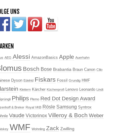
OLGE UNS
ARKEN
Alessi
Apple
AmazonBasics
us
AEG
Auerhahn
Blomus
Bosch
Bose
Brabantia
Braun
Canon
Cilio
Fiskars
inese
Dyson
Fossil
HMF
Edelrid
Grundig
larstein
Kärcher
Lenovo
Leonardo
Klettern
Küchenprofi
Lindt
Philips
Red Dot Design Award
Sprüngli
Plemo
Rösle
Samsung
Syntrox
tzenhoff & Breker
Royal VKB
Villeroy & Boch
Vaude
Weber
Victorinox
hnle
WMF
Zack
Zwilling
iskey
Wohnling