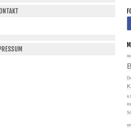
ONTAKT
F
M
PRESSUM
Ab
Da
K
& 
Ri
Sö
Wh