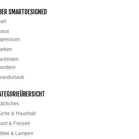
BER SMARTDESIGNED
art
bout
mpressum
arken
acklisten
andern
trandurlaub
ATEGORIEÜBERSICHT
ützliches
üche & Haushalt
ort & Freizeit
öbel & Lampen