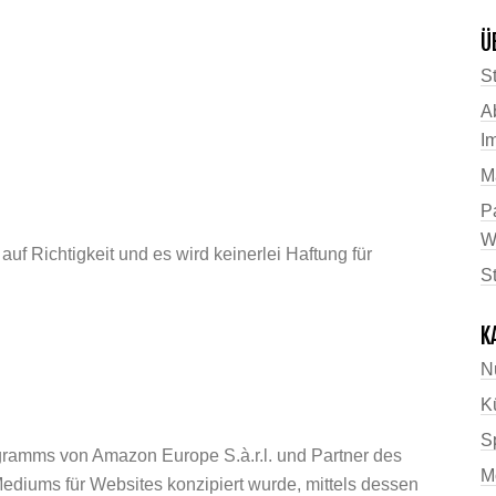
Ü
St
A
I
M
P
W
f Richtigkeit und es wird keinerlei Haftung für
S
K
N
K
Sp
gramms von Amazon Europe S.à.r.l. und Partner des
M
ediums für Websites konzipiert wurde, mittels dessen