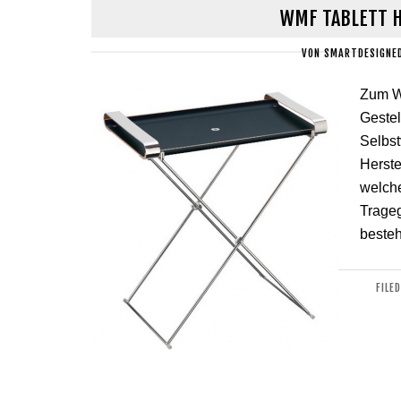
WMF TABLETT H
VON
SMARTDESIGNE
Zum W
Gestel
Selbst
Herste
welche
Trageg
besteh
FILE