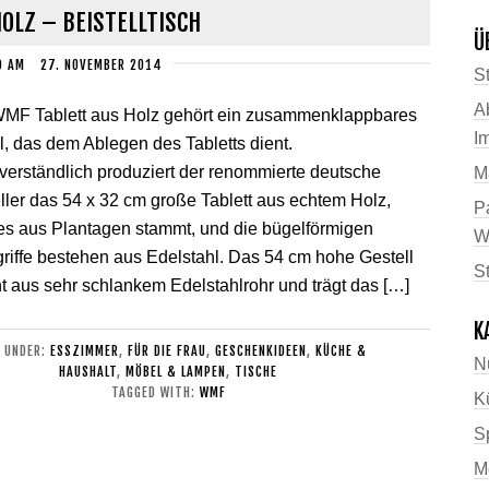
OLZ – BEISTELLTISCH
Ü
D
AM
27. NOVEMBER 2014
St
A
MF Tablett aus Holz gehört ein zusammenklappbares
I
l, das dem Ablegen des Tabletts dient.
verständlich produziert der renommierte deutsche
M
ller das 54 x 32 cm große Tablett aus echtem Holz,
P
s aus Plantagen stammt, und die bügelförmigen
W
riffe bestehen aus Edelstahl. Das 54 cm hohe Gestell
S
t aus sehr schlankem Edelstahlrohr und trägt das […]
K
D UNDER:
ESSZIMMER
,
FÜR DIE FRAU
,
GESCHENKIDEEN
,
KÜCHE &
N
HAUSHALT
,
MÖBEL & LAMPEN
,
TISCHE
TAGGED WITH:
WMF
K
Sp
M