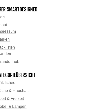
BER SMARTDESIGNED
art
bout
mpressum
arken
acklisten
andern
trandurlaub
ATEGORIEÜBERSICHT
ützliches
üche & Haushalt
ort & Freizeit
öbel & Lampen