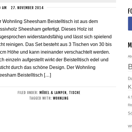
D
AM
27. NOVEMBER 2014
F
r Wohnling Sheesham Beistelltisch ist aus dem
sivholz Sheesham gefertigt. Dieses Holz ist
sgesprochen widerstandsfähig und lässt sich spielend
M
cht reinigen. Das Set besteht aus 3 Tischen von 30 bis
 cm Höhe und kann ineinander verschachtelt werden.
Ab
h einzeln aufgestellt wirkt der Beistelltisch edel und
sticht durch das schöne Design. Der Wohnling
eesham Beistelltisch […]
Da
K
FILED UNDER:
MÖBEL & LAMPEN
,
TISCHE
& 
TAGGED WITH:
WOHNLING
Ri
Sö
Wh