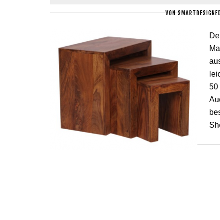
VON
SMARTDESIGNE
De
Mas
au
lei
50
Auc
be
Sh