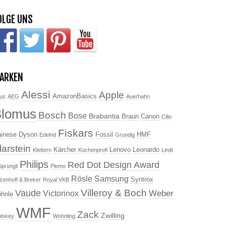
OLGE UNS
ARKEN
Alessi
Apple
AmazonBasics
us
AEG
Auerhahn
Blomus
Bosch
Bose
Brabantia
Braun
Canon
Cilio
Fiskars
inese
Dyson
Fossil
HMF
Edelrid
Grundig
larstein
Kärcher
Lenovo
Leonardo
Klettern
Küchenprofi
Lindt
Philips
Red Dot Design Award
Sprüngli
Plemo
Rösle
Samsung
Syntrox
tzenhoff & Breker
Royal VKB
Villeroy & Boch
Vaude
Weber
Victorinox
hnle
WMF
Zack
Zwilling
iskey
Wohnling