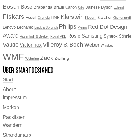
Bosch
Bose
Brabantia
Braun
Canon
Dainese
Dyson
Cilio
Edelrid
Fiskars
Klarstein
Fossil
HMF
Kärcher
Grundig
Klettern
Küchenprofi
Philips
Red Dot Design
Lenovo
Leonardo
Lindt & Sprüngli
Plemo
Award
Rösle
Samsung
Syntrox
Söhnle
Ritzenhoff & Breker
Royal VKB
Villeroy & Boch
Vaude
Weber
Victorinox
Whiskey
WMF
Zack
Zwilling
Wohnling
ÜBER SMARTDESIGNED
Start
About
Impressum
Marken
Packlisten
Wandern
Strandurlaub