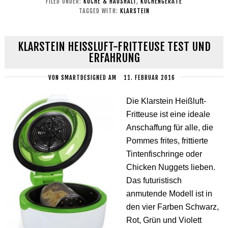
FILED UNDER:
KÜCHE & HAUSHALT
,
KÜCHENGERÄTE
TAGGED WITH:
KLARSTEIN
KLARSTEIN HEISSLUFT-FRITTEUSE TEST UND E
RFAHRUNG
VON
SMARTDESIGNED
AM
11. FEBRUAR 2016
Die Klarstein Heißluft-
Fritteuse ist eine ideale
Anschaffung für alle, die
Pommes frites, frittierte
Tintenfischringe oder
Chicken Nuggets lieben.
Das futuristisch
anmutende Modell ist in
den vier Farben Schwarz,
Rot, Grün und Violett