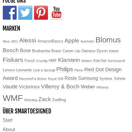
FOLGE UNS
MARKEN
Blomus
Alessi
Apple
AmazonBasics
Abus
AEG
Auerhahn
Bosch
Bose
Brabantia
Braun
Canon
Dainese
Dyson
Cilio
Edelrid
Fiskars
Klarstein
Fossil
HMF
Kärcher
Grundig
Klettern
Küchenprofi
Philips
Red Dot Design
Lenovo
Leonardo
Lindt & Sprüngli
Plemo
Award
Rösle
Samsung
Syntrox
Söhnle
Ritzenhoff & Breker
Royal VKB
Villeroy & Boch
Vaude
Weber
Victorinox
Whiskey
WMF
Zack
Zwilling
Wohnling
ÜBER SMARTDESIGNED
Start
About