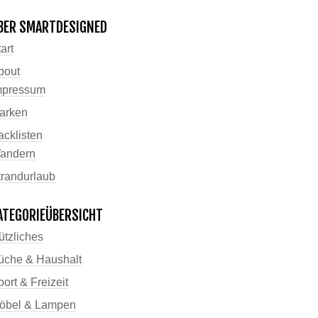
BER SMARTDESIGNED
art
bout
mpressum
arken
acklisten
andern
trandurlaub
ATEGORIEÜBERSICHT
ützliches
üche & Haushalt
ort & Freizeit
öbel & Lampen