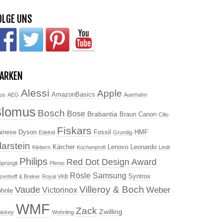
OLGE UNS
ARKEN
Alessi
Apple
AmazonBasics
us
AEG
Auerhahn
Blomus
Bosch
Bose
Brabantia
Braun
Canon
Cilio
Fiskars
inese
Dyson
Fossil
HMF
Edelrid
Grundig
larstein
Kärcher
Lenovo
Leonardo
Klettern
Küchenprofi
Lindt
Philips
Red Dot Design Award
Sprüngli
Plemo
Rösle
Samsung
Syntrox
tzenhoff & Breker
Royal VKB
Villeroy & Boch
Vaude
Weber
Victorinox
hnle
WMF
Zack
Zwilling
iskey
Wohnling