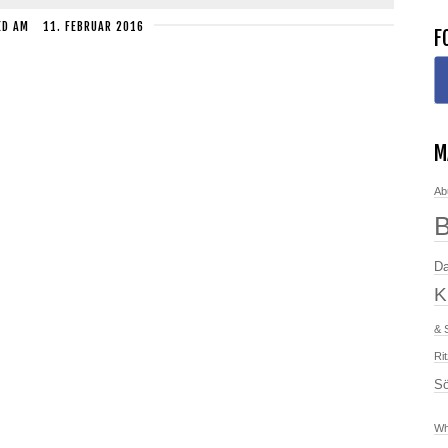
ED
AM
11. FEBRUAR 2016
F
M
Ab
Da
K
& 
Ri
Sö
Wh