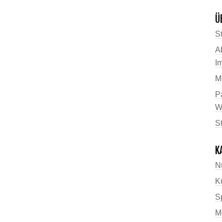
Ü
St
A
I
M
P
W
S
K
N
K
Sp
M