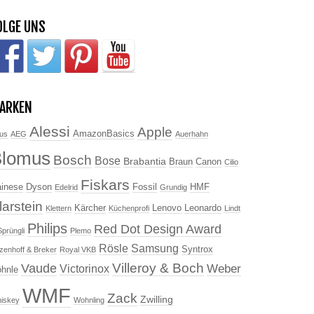
OLGE UNS
ARKEN
Alessi
Apple
AmazonBasics
us
AEG
Auerhahn
Blomus
Bosch
Bose
Brabantia
Braun
Canon
Cilio
Fiskars
inese
Dyson
Fossil
HMF
Edelrid
Grundig
larstein
Kärcher
Lenovo
Leonardo
Klettern
Küchenprofi
Lindt
Philips
Red Dot Design Award
Sprüngli
Plemo
Rösle
Samsung
Syntrox
tzenhoff & Breker
Royal VKB
Villeroy & Boch
Vaude
Weber
Victorinox
hnle
WMF
Zack
Zwilling
iskey
Wohnling