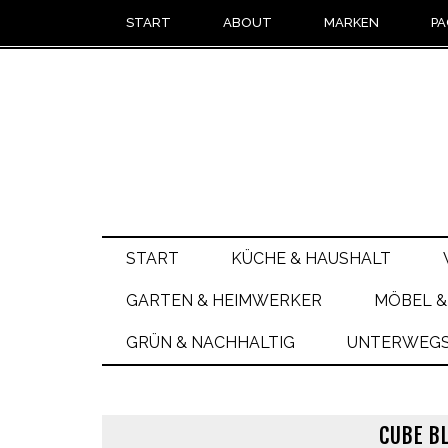
START
ABOUT
MARKEN
PA
START
KÜCHE & HAUSHALT
GARTEN & HEIMWERKER
MÖBEL &
GRÜN & NACHHALTIG
UNTERWEGS 
CUBE B