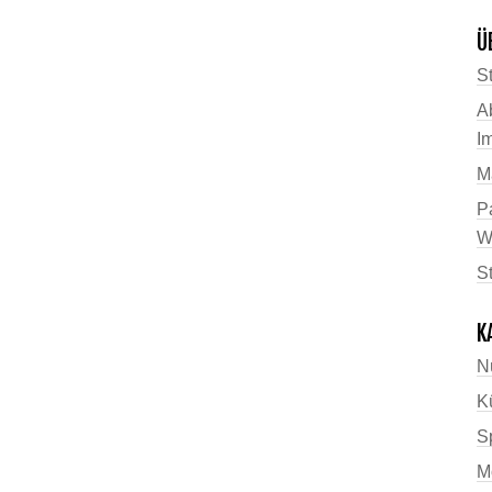
Ü
St
A
I
M
P
W
S
K
N
K
Sp
M