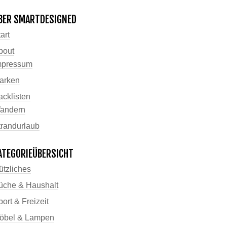
BER SMARTDESIGNED
art
bout
mpressum
arken
acklisten
andern
trandurlaub
ATEGORIEÜBERSICHT
ützliches
üche & Haushalt
ort & Freizeit
öbel & Lampen