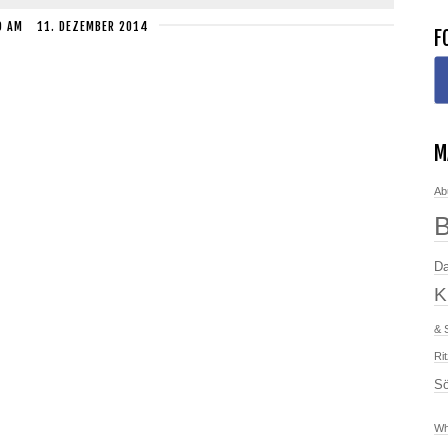
D
AM
11. DEZEMBER 2014
F
M
Ab
Da
K
& 
Ri
Sö
Wh