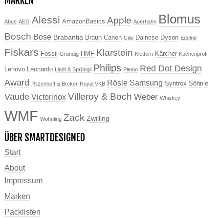
MARKEN
Blomus
Alessi
Apple
AmazonBasics
Abus
AEG
Auerhahn
Bosch
Bose
Brabantia
Braun
Canon
Dainese
Dyson
Cilio
Edelrid
Fiskars
Klarstein
Fossil
HMF
Kärcher
Grundig
Klettern
Küchenprofi
Philips
Red Dot Design
Lenovo
Leonardo
Lindt & Sprüngli
Plemo
Award
Rösle
Samsung
Syntrox
Söhnle
Ritzenhoff & Breker
Royal VKB
Villeroy & Boch
Vaude
Weber
Victorinox
Whiskey
WMF
Zack
Zwilling
Wohnling
ÜBER SMARTDESIGNED
Start
About
Impressum
Marken
Packlisten