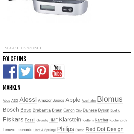
FOLGE UNS
MARKEN
Blomus
Alessi
Apple
AmazonBasics
Abus
AEG
Auerhahn
Bosch
Bose
Brabantia
Braun
Canon
Dainese
Dyson
Cilio
Edelrid
Fiskars
Klarstein
Fossil
HMF
Kärcher
Grundig
Klettern
Küchenprofi
Philips
Red Dot Design
Lenovo
Leonardo
Lindt & Sprüngli
Plemo