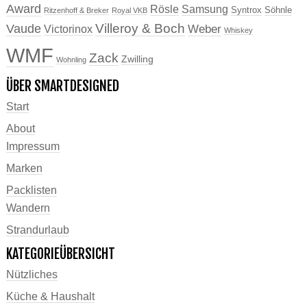
Award
Rösle
Samsung
Syntrox
Söhnle
Ritzenhoff & Breker
Royal VKB
Villeroy & Boch
Vaude
Weber
Victorinox
Whiskey
WMF
Zack
Zwilling
Wohnling
ÜBER SMARTDESIGNED
Start
About
Impressum
Marken
Packlisten
Wandern
Strandurlaub
KATEGORIEÜBERSICHT
Nützliches
Küche & Haushalt