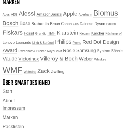
MARKEN
Blomus
Alessi
Apple
AmazonBasics
Abus
AEG
Auerhahn
Bosch
Bose
Brabantia
Braun
Canon
Dainese
Dyson
Cilio
Edelrid
Fiskars
Klarstein
Fossil
HMF
Kärcher
Grundig
Klettern
Küchenprofi
Philips
Red Dot Design
Lenovo
Leonardo
Lindt & Sprüngli
Plemo
Award
Rösle
Samsung
Syntrox
Söhnle
Ritzenhoff & Breker
Royal VKB
Villeroy & Boch
Vaude
Weber
Victorinox
Whiskey
WMF
Zack
Zwilling
Wohnling
ÜBER SMARTDESIGNED
Start
About
Impressum
Marken
Packlisten