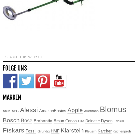
FOLGE UNS
MARKEN
Blomus
Alessi
Apple
AmazonBasics
Abus
AEG
Auerhahn
Bosch
Bose
Brabantia
Braun
Canon
Dainese
Dyson
Cilio
Edelrid
Fiskars
Klarstein
Fossil
HMF
Kärcher
Grundig
Klettern
Küchenprofi