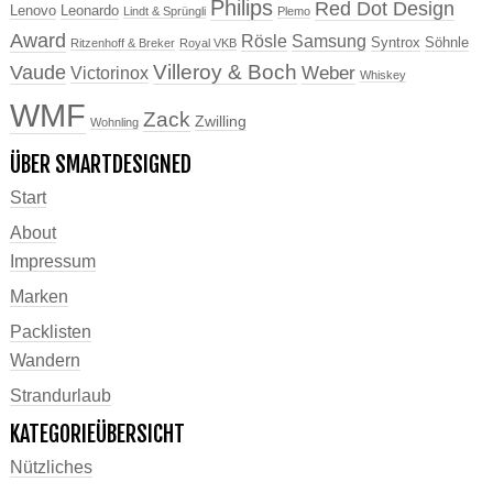
Philips
Red Dot Design
Lenovo
Leonardo
Lindt & Sprüngli
Plemo
Award
Rösle
Samsung
Syntrox
Söhnle
Ritzenhoff & Breker
Royal VKB
Villeroy & Boch
Vaude
Weber
Victorinox
Whiskey
WMF
Zack
Zwilling
Wohnling
ÜBER SMARTDESIGNED
Start
About
Impressum
Marken
Packlisten
Wandern
Strandurlaub
KATEGORIEÜBERSICHT
Nützliches