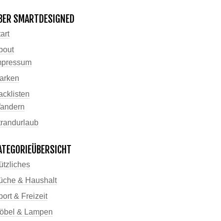
BER SMARTDESIGNED
art
bout
mpressum
arken
acklisten
andern
trandurlaub
ATEGORIEÜBERSICHT
ützliches
üche & Haushalt
ort & Freizeit
öbel & Lampen