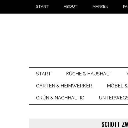
START
ABOUT
MARKEN
PA
START
KÜCHE & HAUSHALT
GARTEN & HEIMWERKER
MÖBEL &
GRÜN & NACHHALTIG
UNTERWEGS 
SCHOTT ZW