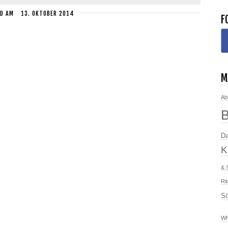
D
AM
13. OKTOBER 2014
F
M
Ab
Da
K
& 
Ri
Sö
Wh