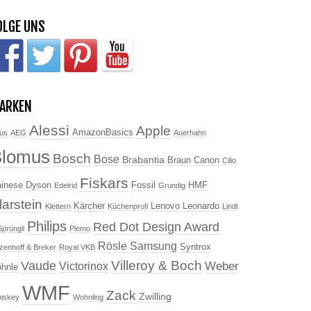
OLGE UNS
ARKEN
Alessi
Apple
AmazonBasics
us
AEG
Auerhahn
Blomus
Bosch
Bose
Brabantia
Braun
Canon
Cilio
Fiskars
inese
Dyson
Fossil
HMF
Edelrid
Grundig
larstein
Kärcher
Lenovo
Leonardo
Klettern
Küchenprofi
Lindt
Philips
Red Dot Design Award
Sprüngli
Plemo
Rösle
Samsung
Syntrox
tzenhoff & Breker
Royal VKB
Villeroy & Boch
Vaude
Weber
Victorinox
hnle
WMF
Zack
Zwilling
iskey
Wohnling