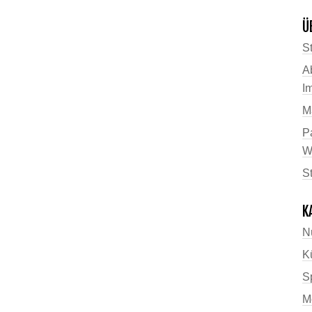
Ü
St
A
I
M
P
W
S
K
N
K
Sp
M