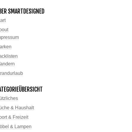
BER SMARTDESIGNED
art
bout
mpressum
arken
acklisten
andern
trandurlaub
ATEGORIEÜBERSICHT
ützliches
üche & Haushalt
ort & Freizeit
öbel & Lampen