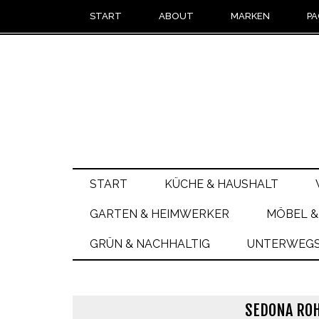
START
ABOUT
MARKEN
PA
START
KÜCHE & HAUSHALT
GARTEN & HEIMWERKER
MÖBEL &
GRÜN & NACHHALTIG
UNTERWEGS 
SEDONA RO