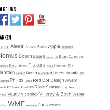
OLGE UNS
ARKEN
Alessi
Apple
AmazonBasics
us
AEG
Auerhahn
Blomus
Bosch
Bose
Brabantia
Braun
Canon
Cilio
Fiskars
inese
Dyson
Fossil
HMF
Edelrid
Grundig
larstein
Kärcher
Lenovo
Leonardo
Klettern
Küchenprofi
Lindt
Philips
Red Dot Design Award
Sprüngli
Plemo
Rösle
Samsung
Syntrox
tzenhoff & Breker
Royal VKB
Villeroy & Boch
Vaude
Weber
Victorinox
hnle
WMF
Zack
Zwilling
iskey
Wohnling