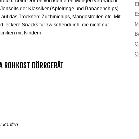
ilfreich. Beim Dörren von kleineren Mengen verbraucht
E
Jenseits der Klassiker (Apfelringe und Bananenchips)
E
uf das Trocknen: Zuchinichips, Mangostreifen etc. Mit
M
 leckere Snacks für zwischendurch, die nicht nur
amilien mit Kindern.
B
G
G
A ROHKOST DÖRRGERÄT
r kaufen