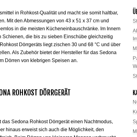
Ü
mittel in Rohkost-Qualität und macht sie somit haltbar,
hen. Mit den Abmessungen von 43 x 51 x 37 cm und
St
lemlos in die meisten Kücheneinbauschränke. Im Innern
A
 Schienen, die bis zu sieben Einschübe gleichzeitig
I
ohkost Dörrgeräts liegt zischen 30 und 68 °C und über
M
tellen. Als Zubehör bietet der Hersteller für das Sedona
P
m Dörren von klebrigen Speisen an.
W
S
ONA ROHKOST DÖRRGERÄT
K
N
K
tzt das Sedona Rohkost Dörrgerät einen Nachtmodus,
Sp
ber hinaus erweist sich auch die Möglichkeit, den
M