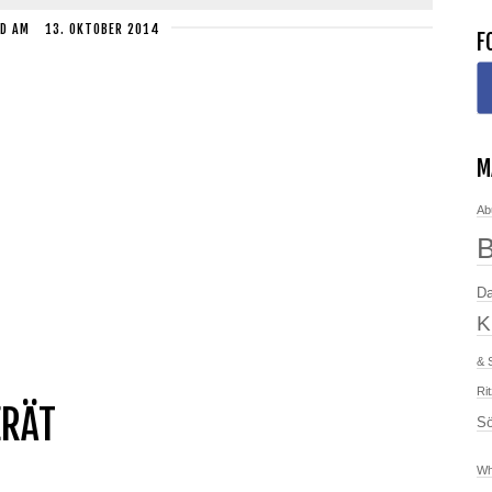
D
AM
13. OKTOBER 2014
F
M
Ab
Da
K
& 
Ri
ERÄT
Sö
Wh