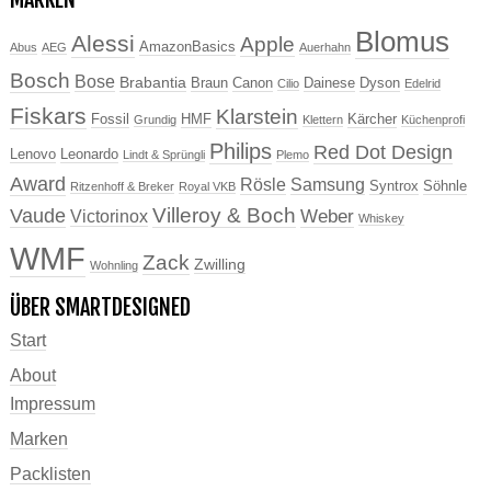
Blomus
Alessi
Apple
AmazonBasics
Abus
AEG
Auerhahn
Bosch
Bose
Brabantia
Braun
Canon
Dainese
Dyson
Cilio
Edelrid
Fiskars
Klarstein
Fossil
HMF
Kärcher
Grundig
Klettern
Küchenprofi
Philips
Red Dot Design
Lenovo
Leonardo
Lindt & Sprüngli
Plemo
Award
Rösle
Samsung
Syntrox
Söhnle
Ritzenhoff & Breker
Royal VKB
Villeroy & Boch
Vaude
Weber
Victorinox
Whiskey
WMF
Zack
Zwilling
Wohnling
ÜBER SMARTDESIGNED
Start
About
Impressum
Marken
Packlisten