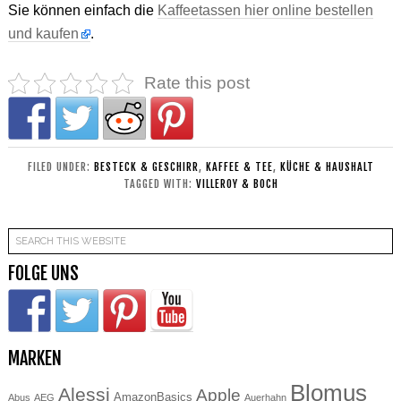
Sie können einfach die
Kaffeetassen hier online bestellen
und kaufen
.
Rate this post
FILED UNDER:
BESTECK & GESCHIRR
,
KAFFEE & TEE
,
KÜCHE & HAUSHALT
TAGGED WITH:
VILLEROY & BOCH
FOLGE UNS
MARKEN
Blomus
Alessi
Apple
AmazonBasics
Abus
AEG
Auerhahn