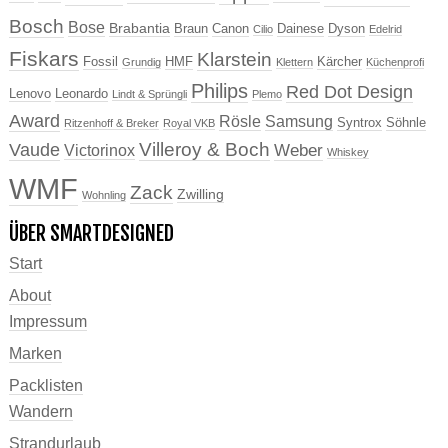
Bosch
Bose
Brabantia
Braun
Canon
Dainese
Dyson
Cilio
Edelrid
Fiskars
Klarstein
Fossil
HMF
Kärcher
Grundig
Klettern
Küchenprofi
Philips
Red Dot Design
Lenovo
Leonardo
Lindt & Sprüngli
Plemo
Award
Rösle
Samsung
Syntrox
Söhnle
Ritzenhoff & Breker
Royal VKB
Villeroy & Boch
Vaude
Weber
Victorinox
Whiskey
WMF
Zack
Zwilling
Wohnling
ÜBER SMARTDESIGNED
Start
About
Impressum
Marken
Packlisten
Wandern
Strandurlaub