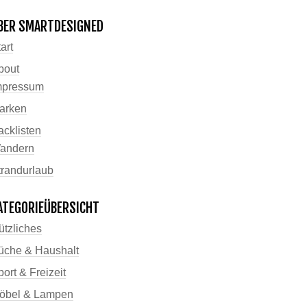
BER SMARTDESIGNED
art
bout
mpressum
arken
acklisten
andern
trandurlaub
ATEGORIEÜBERSICHT
ützliches
üche & Haushalt
ort & Freizeit
öbel & Lampen