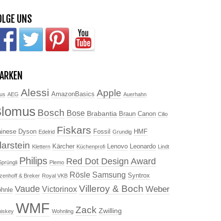
OLGE UNS
ARKEN
Alessi
Apple
AmazonBasics
us
AEG
Auerhahn
Blomus
Bosch
Bose
Brabantia
Braun
Canon
Cilio
Fiskars
inese
Dyson
Fossil
HMF
Edelrid
Grundig
larstein
Kärcher
Lenovo
Leonardo
Klettern
Küchenprofi
Lindt
Philips
Red Dot Design Award
Sprüngli
Plemo
Rösle
Samsung
Syntrox
tzenhoff & Breker
Royal VKB
Villeroy & Boch
Vaude
Weber
Victorinox
hnle
WMF
Zack
Zwilling
iskey
Wohnling