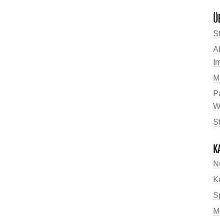
Ü
St
A
I
M
P
W
S
K
N
K
Sp
M