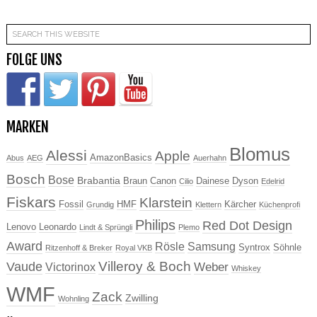
FOLGE UNS
MARKEN
Blomus
Alessi
Apple
AmazonBasics
Abus
AEG
Auerhahn
Bosch
Bose
Brabantia
Braun
Canon
Dainese
Dyson
Cilio
Edelrid
Fiskars
Klarstein
Fossil
HMF
Kärcher
Grundig
Klettern
Küchenprofi
Philips
Red Dot Design
Lenovo
Leonardo
Lindt & Sprüngli
Plemo
Award
Rösle
Samsung
Syntrox
Söhnle
Ritzenhoff & Breker
Royal VKB
Villeroy & Boch
Vaude
Weber
Victorinox
Whiskey
WMF
Zack
Zwilling
Wohnling