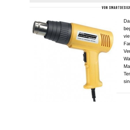
VON
SMARTDESIG
Da
beg
vie
Far
Ve
Wat
Ma
Te
sin