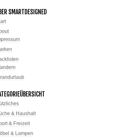
BER SMARTDESIGNED
art
bout
mpressum
arken
acklisten
andern
trandurlaub
ATEGORIEÜBERSICHT
ützliches
üche & Haushalt
ort & Freizeit
öbel & Lampen