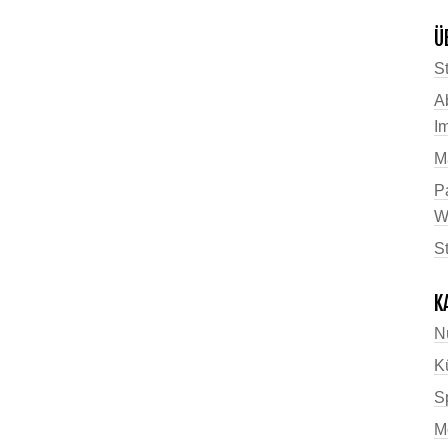
Ü
St
A
I
M
P
W
S
K
N
K
Sp
M