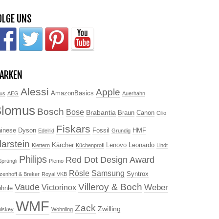
OLGE UNS
ARKEN
Alessi
Apple
AmazonBasics
us
AEG
Auerhahn
Blomus
Bosch
Bose
Brabantia
Braun
Canon
Cilio
Fiskars
inese
Dyson
Fossil
HMF
Edelrid
Grundig
larstein
Kärcher
Lenovo
Leonardo
Klettern
Küchenprofi
Lindt
Philips
Red Dot Design Award
Sprüngli
Plemo
Rösle
Samsung
Syntrox
tzenhoff & Breker
Royal VKB
Villeroy & Boch
Vaude
Weber
Victorinox
hnle
WMF
Zack
Zwilling
iskey
Wohnling