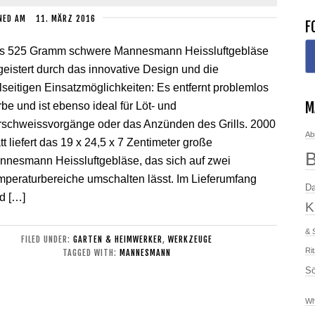
NED
AM
11. MÄRZ 2016
F
s 525 Gramm schwere Mannesmann Heissluftgebläse
eistert durch das innovative Design und die
lseitigen Einsatzmöglichkeiten: Es entfernt problemlos
M
be und ist ebenso ideal für Löt- und
rschweissvorgänge oder das Anzünden des Grills. 2000
Ab
t liefert das 19 x 24,5 x 7 Zentimeter große
nnesmann Heissluftgebläse, das sich auf zwei
mperaturbereiche umschalten lässt. Im Lieferumfang
Da
d […]
K
& 
FILED UNDER:
GARTEN & HEIMWERKER
,
WERKZEUGE
Ri
TAGGED WITH:
MANNESMANN
Sö
Wh