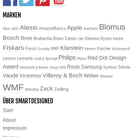
MARKEN
Blomus
Alessi
Apple
AmazonBasics
Abus
AEG
Auerhahn
Bosch
Bose
Brabantia
Braun
Canon
Dainese
Dyson
Cilio
Edelrid
Fiskars
Klarstein
Fossil
HMF
Kärcher
Grundig
Klettern
Küchenprofi
Philips
Red Dot Design
Lenovo
Leonardo
Lindt & Sprüngli
Plemo
Award
Rösle
Samsung
Syntrox
Söhnle
Ritzenhoff & Breker
Royal VKB
Villeroy & Boch
Vaude
Weber
Victorinox
Whiskey
WMF
Zack
Zwilling
Wohnling
ÜBER SMARTDESIGNED
Start
About
Impressum