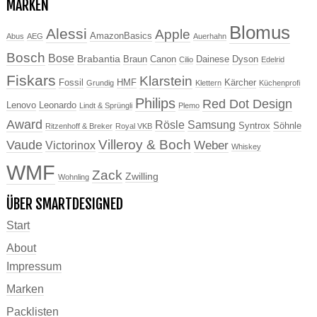
MARKEN
Blomus
Alessi
Apple
AmazonBasics
Abus
AEG
Auerhahn
Bosch
Bose
Brabantia
Braun
Canon
Dainese
Dyson
Cilio
Edelrid
Fiskars
Klarstein
Fossil
HMF
Kärcher
Grundig
Klettern
Küchenprofi
Philips
Red Dot Design
Lenovo
Leonardo
Lindt & Sprüngli
Plemo
Award
Rösle
Samsung
Syntrox
Söhnle
Ritzenhoff & Breker
Royal VKB
Villeroy & Boch
Vaude
Weber
Victorinox
Whiskey
WMF
Zack
Zwilling
Wohnling
ÜBER SMARTDESIGNED
Start
About
Impressum
Marken
Packlisten