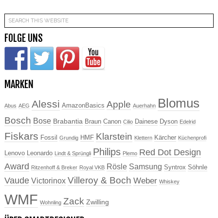
FOLGE UNS
MARKEN
Blomus
Alessi
Apple
AmazonBasics
Abus
AEG
Auerhahn
Bosch
Bose
Brabantia
Braun
Canon
Dainese
Dyson
Cilio
Edelrid
Fiskars
Klarstein
Fossil
HMF
Kärcher
Grundig
Klettern
Küchenprofi
Philips
Red Dot Design
Lenovo
Leonardo
Lindt & Sprüngli
Plemo
Award
Rösle
Samsung
Syntrox
Söhnle
Ritzenhoff & Breker
Royal VKB
Villeroy & Boch
Vaude
Weber
Victorinox
Whiskey
WMF
Zack
Zwilling
Wohnling