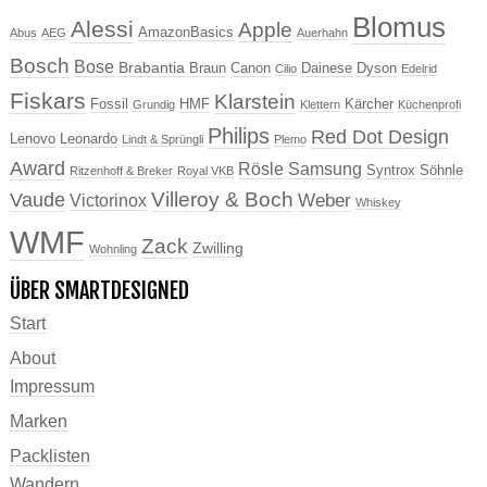
Blomus
Alessi
Apple
AmazonBasics
Abus
AEG
Auerhahn
Bosch
Bose
Brabantia
Braun
Canon
Dainese
Dyson
Cilio
Edelrid
Fiskars
Klarstein
Fossil
HMF
Kärcher
Grundig
Klettern
Küchenprofi
Philips
Red Dot Design
Lenovo
Leonardo
Lindt & Sprüngli
Plemo
Award
Rösle
Samsung
Syntrox
Söhnle
Ritzenhoff & Breker
Royal VKB
Villeroy & Boch
Vaude
Weber
Victorinox
Whiskey
WMF
Zack
Zwilling
Wohnling
ÜBER SMARTDESIGNED
Start
About
Impressum
Marken
Packlisten
Wandern